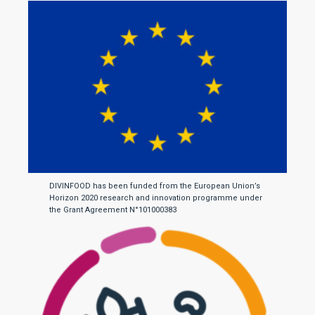
DIVINFOOD has been funded from the European Union’s
Horizon 2020 research and innovation programme under
the Grant Agreement N°101000383