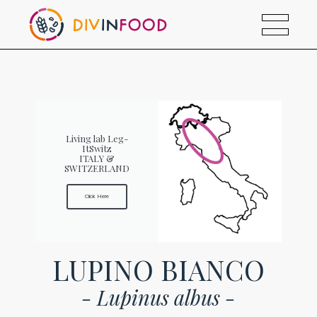
Living lab Leg-
ItSwitz
ITALY &
SWITZERLAND
Click Here
LUPINO BIANCO
- Lupinus albus -