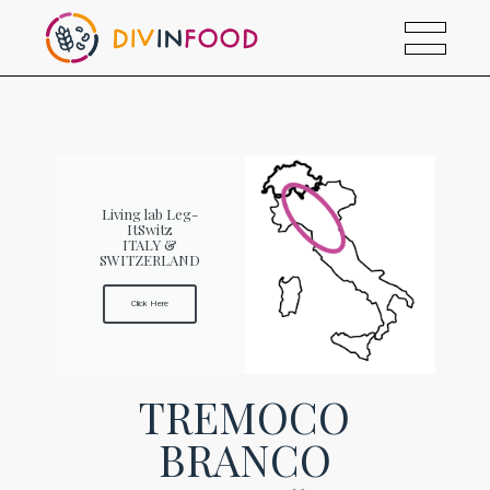
Living lab Leg-
ItSwitz
ITALY &
SWITZERLAND
Click Here
TREMOCO
BRANCO