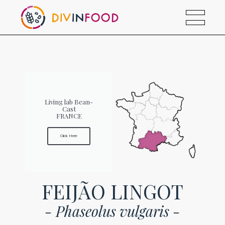
Living lab Bean-
Cast
FRANCE
Click Here
FEIJÃO LINGOT
- Phaseolus vulgaris -