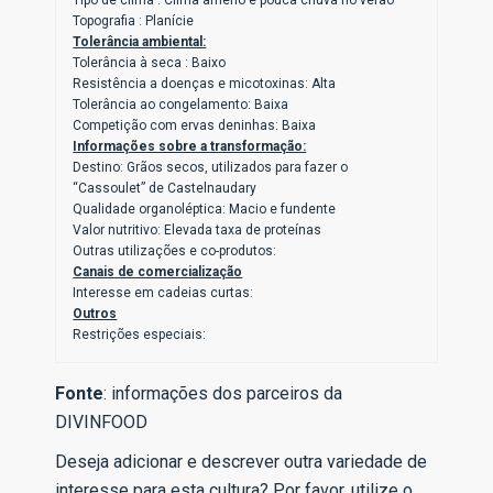
Tipo de clima : Clima ameno e pouca chuva no verão
Topografia : Planície
Tolerância ambiental:
Tolerância à seca : Baixo
Resistência a doenças e micotoxinas: Alta
Tolerância ao congelamento: Baixa
Competição com ervas deninhas: Baixa
Informações sobre a transformação:
Destino: Grãos secos, utilizados para fazer o
“Cassoulet” de Castelnaudary
Qualidade organoléptica: Macio e fundente
Valor nutritivo: Elevada taxa de proteínas
Outras utilizações e co-produtos:
Canais de comercialização
Interesse em cadeias curtas:
Outros
Restrições especiais:
Fonte
: informações dos parceiros da
DIVINFOOD
Deseja adicionar e descrever outra variedade de
interesse para esta cultura? Por favor, utilize o