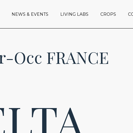
NEWS & EVENTS
LIVING LABS
CROPS
C
BEAN-LYON
Our Neglected
CER-OCC
Catalogue of va
LEG-IT-SWITZ
BEAN-LYON
Our Neglected
GPEA-PORT
Cer-Occ FRANCE
CER-OCC
Catalogue of va
FABA-NORD
LEG-IT-SWITZ
LEG-NORD
GPEA-PORT
LEG HUNG
FABA-NORD
CER-HUNG
ELTA
LEG-NORD
LEG HUNG
CER-HUNG