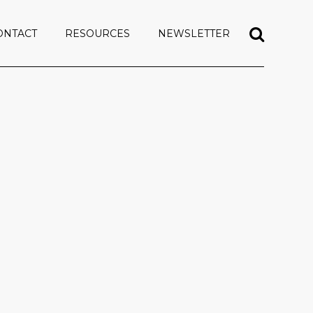
ONTACT
RESOURCES
NEWSLETTER
 Crops
Deliverables
SUBSCRIBE
rieties
Scientific articles
PREVIOUS NEWSLETTERS
Practice abstracts
 Crops
Deliverables
SUBSCRIBE
Community in practice
rieties
Scientific articles
PREVIOUS NEWSLETTERS
Sister projects
Practice abstracts
Community in practice
Sister projects